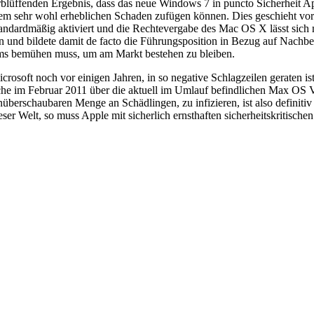
lüffenden Ergebnis, dass das neue Windows 7 in puncto Sicherheit App
m sehr wohl erheblichen Schaden zufügen können. Dies geschieht vor
standardmäßig aktiviert und die Rechtevergabe des Mac OS X lässt sic
 und bildete damit de facto die Führungsposition in Bezug auf Nachbe
stems bemühen muss, um am Markt bestehen zu bleiben.
osoft noch vor einigen Jahren, in so negative Schlagzeilen geraten ist
e im Februar 2011 über die aktuell im Umlauf befindlichen Max OS Vir
nüberschaubaren Menge an Schädlingen, zu infizieren, ist also definiti
er Welt, so muss Apple mit sicherlich ernsthaften sicherheitskritisch