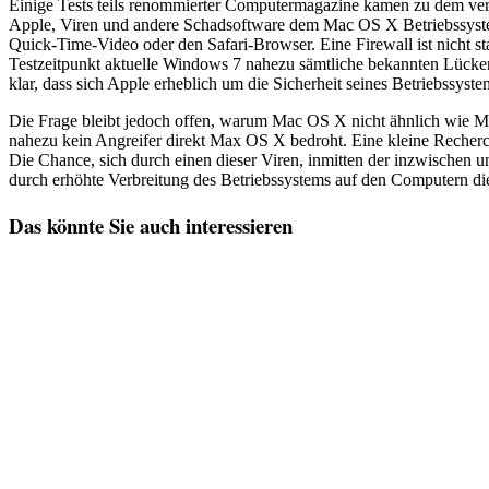
Einige Tests teils renommierter Computermagazine kamen zu dem verb
Apple, Viren und andere Schadsoftware dem Mac OS X Betriebssyste
Quick-Time-Video oder den Safari-Browser. Eine Firewall ist nicht 
Testzeitpunkt aktuelle Windows 7 nahezu sämtliche bekannten Lücken
klar, dass sich Apple erheblich um die Sicherheit seines Betriebssy
Die Frage bleibt jedoch offen, warum Mac OS X nicht ähnlich wie Micr
nahezu kein Angreifer direkt Max OS X bedroht. Eine kleine Recherch
Die Chance, sich durch einen dieser Viren, inmitten der inzwischen u
durch erhöhte Verbreitung des Betriebssystems auf den Computern dies
Das könnte Sie auch interessieren