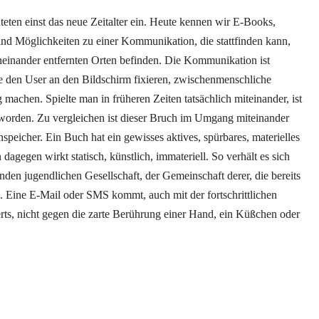
ten einst das neue Zeitalter ein. Heute kennen wir E-Books,
sind Möglichkeiten zu einer Kommunikation, die stattfinden kann,
neinander entfernten Orten befinden. Die Kommunikation ist
e den User an den Bildschirm fixieren, zwischenmenschliche
achen. Spielte man in früheren Zeiten tatsächlich miteinander, ist
worden. Zu vergleichen ist dieser Bruch im Umgang miteinander
peicher. Ein Buch hat ein gewisses aktives, spürbares, materielles
agegen wirkt statisch, künstlich, immateriell. So verhält es sich
en jugendlichen Gesellschaft, der Gemeinschaft derer, die bereits
 Eine E-Mail oder SMS kommt, auch mit der fortschrittlichen
ts, nicht gegen die zarte Berührung einer Hand, ein Küßchen oder