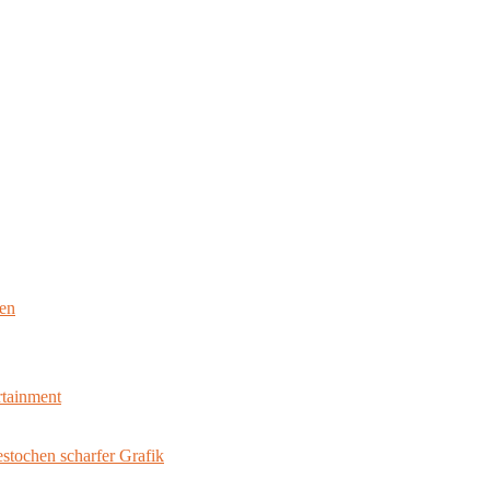
ten
rtainment
stochen scharfer Grafik