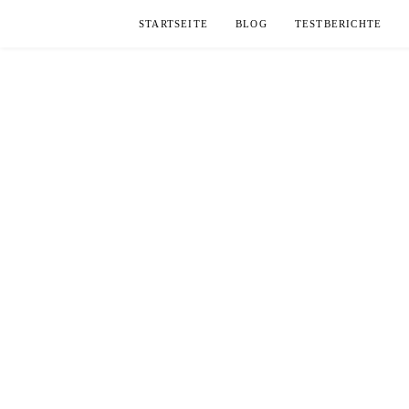
Skip
STARTSEITE
BLOG
TESTBERICHTE
to
content