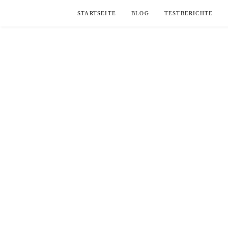
Skip
STARTSEITE
BLOG
TESTBERICHTE
to
content