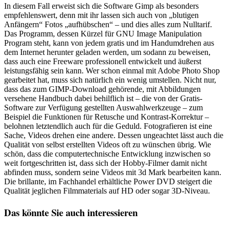
In diesem Fall erweist sich die Software Gimp als besonders
empfehlenswert, denn mit ihr lassen sich auch von „blutigen
Anfängern“ Fotos „aufhübschen“ – und dies alles zum Nulltarif.
Das Programm, dessen Kürzel für GNU Image Manipulation
Program steht, kann von jedem gratis und im Handumdrehen aus
dem Internet herunter geladen werden, um sodann zu beweisen,
dass auch eine Freeware professionell entwickelt und äußerst
leistungsfähig sein kann. Wer schon einmal mit Adobe Photo Shop
gearbeitet hat, muss sich natürlich ein wenig umstellen. Nicht nur,
dass das zum GIMP-Download gehörende, mit Abbildungen
versehene Handbuch dabei behilflich ist – die von der Gratis-
Software zur Verfügung gestellten Auswahlwerkzeuge – zum
Beispiel die Funktionen für Retusche und Kontrast-Korrektur –
belohnen letztendlich auch für die Geduld. Fotografieren ist eine
Sache, Videos drehen eine andere. Dessen ungeachtet lässt auch die
Qualität von selbst erstellten Videos oft zu wünschen übrig. Wie
schön, dass die computertechnische Entwicklung inzwischen so
weit fortgeschritten ist, dass sich der Hobby-Filmer damit nicht
abfinden muss, sondern seine Videos mit 3d Mark bearbeiten kann.
Die brillante, im Fachhandel erhältliche Power DVD steigert die
Qualität jeglichen Filmmaterials auf HD oder sogar 3D-Niveau.
Das könnte Sie auch interessieren