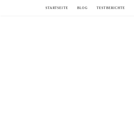
Skip
STARTSEITE
BLOG
TESTBERICHTE
to
content